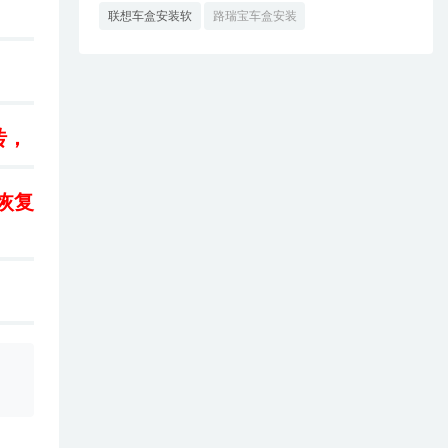
联想车盒安装软
路瑞宝车盒安装
件
软件
砖，
恢复
、