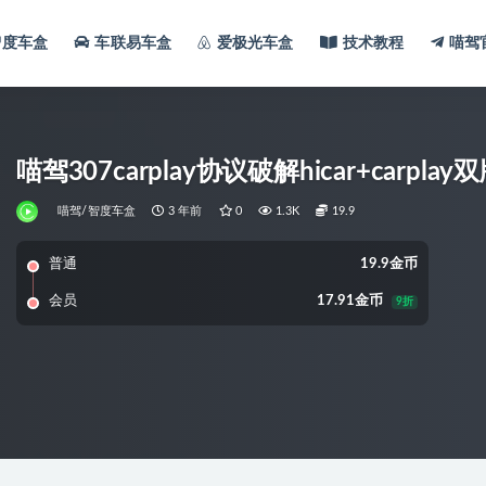
智度车盒
车联易车盒
爱极光车盒
技术教程
喵驾
喵驾307carplay协议破解hicar+car
喵驾/智度车盒
3 年前
0
1.3K
19.9
普通
19.9金币
会员
17.91金币
9折