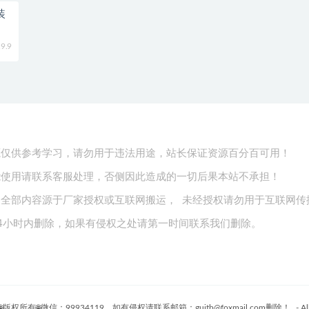
装
9.9
源仅供参考学习，请勿用于违法用途，站长保证资源百分百可用！
能使用请联系客服处理，否侧因此造成的一切后果本站不承担！
全部内容源于厂家授权或互联网搬运， 未经授权请勿用于互联网传
4小时内删除，如果有侵权之处请第一时间联系我们删除。
权所有🌐微信：99934119，如有侵权请联系邮箱：guitb@foxmail.com删除！
- Al