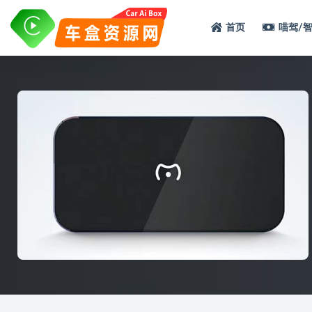
首页
喵驾/
全部