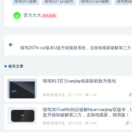
喵驾307破解
喵驾507 pro固件
喵驾507pro破解
喵驾救砖
官方大大
永久会员
上一
喵驾207hi car版本U盘升级最新系统，去除电视家破解第三方
相关文章
喵驾813官方carplay线刷刷机救升级包
喵驾/智度车盒
7 月前
2.3K
喵驾307carlife协议破解hicar+carplay双版本，
盘升级加破解第三方，去除电视家，精简版！
喵驾/智度车盒
2 年前
3.0K
1