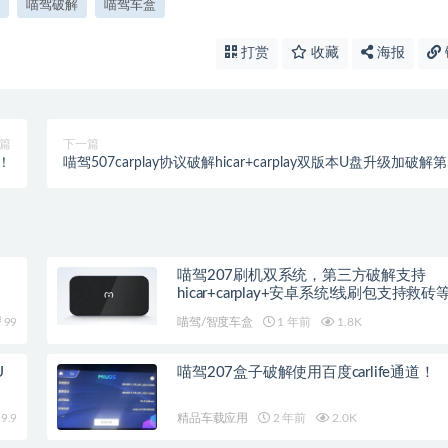
喵驾破解
喵驾车盒
打赏
收藏
海报
篇
下一篇
！
喵驾507carplay协议破解hicar+carplay双版本U盘升级加破解
方！
喵驾207刷机双系统，第三方破解支持
hicar+carplay+安卓系统!线刷包支持救砖
99
喵驾/智度车盒
1 年前
1.8K
U
喵驾207盒子破解使用百度carlife通道！
9.9
精品车载应用
2 年前
2.0K