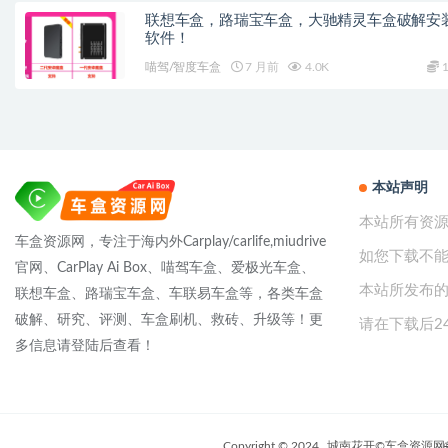
联想车盒，路瑞宝车盒，大驰精灵车盒破解安
软件！
喵驾/智度车盒
7 月前
4.0K
1
本站声明
本站所有资
车盒资源网，专注于海内外Carplay/carlife,miudrive
如您下载不
官网、CarPlay Ai Box、喵驾车盒、爱极光车盒、
本站所发布的
联想车盒、路瑞宝车盒、车联易车盒等，各类车盒
破解、研究、评测、车盒刷机、救砖、升级等！更
请在下载后2
多信息请登陆后查看！
Copyright © 2024
城南花开©车盒资源网🌐版