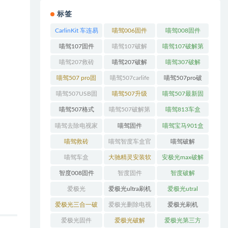
标签
CarlinKit 车连易
喵驾006固件
喵驾008固件
T-Box-Plus_138
喵驾107固件
喵驾107破解
喵驾107破解第
版本_安卓
三方软件固件
喵驾207救砖
喵驾207破解
喵驾307破解
13_OTA升级
喵驾507 pro固
喵驾507carlife
喵驾507pro破
件
解
喵驾507USB固
喵驾507升级
喵驾507最新固
件
件
喵驾507格式
喵驾507破解第
喵驾813车盒
三方
喵驾去除电视家
喵驾固件
喵驾宝马901盒
子
喵驾救砖
喵驾智度车盒官
喵驾破解
方线刷救砖系
喵驾车盒
大驰精灵安装软
安极光max破解
统！
件
智度008固件
智度固件
智度破解
爱极光
爱极光ultra刷机
爱极光utral
包
爱极光三合一破
爱极光删除电视
爱极光刷机
解
家
爱极光固件
爱极光破解
爱极光第三方