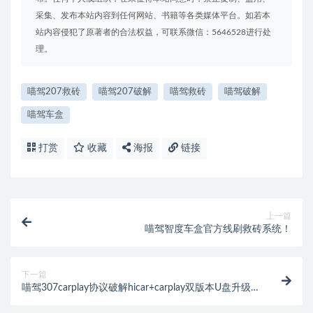
采集、发布本站内容到任何网站、书籍等各类媒体平台。如若本
站内容侵犯了原著者的合法权益，可联系微信：5646528进行处
理。
喵驾207救砖
喵驾207破解
喵驾救砖
喵驾破解
喵驾车盒
打赏
收藏
海报
链接
上一篇
喵驾智度车盒官方线刷救砖系统！
下一篇
喵驾307carplay协议破解hicar+carplay双版本U盘升级
加破解第三方！