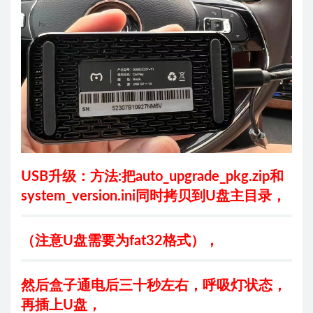
USB升级：方法:把auto_upgrade_pkg.zip和
system_version.ini同时拷贝到U盘主目录，
（注意U盘需要为fat32格式），
然后盒子通电后三十秒左右，呼吸灯状态，
再插上U盘，