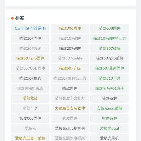
标签
CarlinKit 车连易 T-
喵驾006固件
喵驾008固件
Box-Plus_138版本_
喵驾107固件
喵驾107破解
喵驾107破解第三方
安卓13_OTA升级
软件固件
喵驾207救砖
喵驾207破解
喵驾307破解
喵驾507 pro固件
喵驾507carlife
喵驾507pro破解
喵驾507USB固件
喵驾507升级
喵驾507最新固件
喵驾507格式
喵驾507破解第三方
喵驾813车盒
喵驾去除电视家
喵驾固件
喵驾宝马901盒子
喵驾救砖
喵驾智度车盒官方
喵驾破解
线刷救砖系统！
喵驾车盒
大驰精灵安装软件
安极光max破解
智度008固件
智度固件
智度破解
爱极光
爱极光ultra刷机包
爱极光utral
爱极光三合一破解
爱极光删除电视家
爱极光刷机