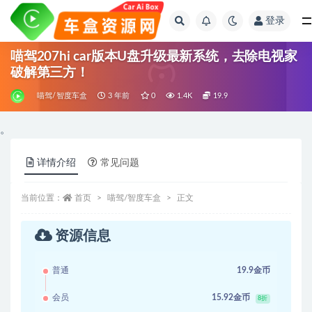
登录
全部
喵驾207hi car版本U盘升级最新系统，去除电视家
破解第三方！
喵驾/智度车盒
3 年前
0
1.4K
19.9
。
详情介绍
常见问题
当前位置：
首页
喵驾/智度车盒
正文
资源信息
普通
19.9金币
会员
15.92金币
8折