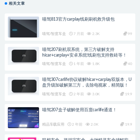
相关文章
喵驾813官方carplay线刷刷机救升级包
喵驾/智度车盒
7 月前
2.3K
99
喵驾207刷机双系统，第三方破解支持
hicar+carplay+安卓系统!线刷包支持救砖等！
喵驾/智度车盒
1 年前
1.8K
40
喵驾307carlife协议破解hicar+carplay双版本，U
盘升级加破解第三方，去除电视家，精简版！
喵驾/智度车盒
2 年前
3.0K
19.9
喵驾207盒子破解使用百度carlife通道！
精品车载应用
2 年前
2.0K
19.9