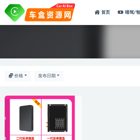
首页
喵驾/
全部
。
价格
发布日期