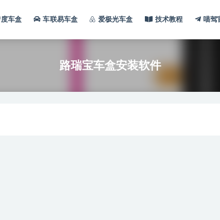
智度车盒
车联易车盒
爱极光车盒
技术教程
喵驾
路瑞宝车盒安装软件