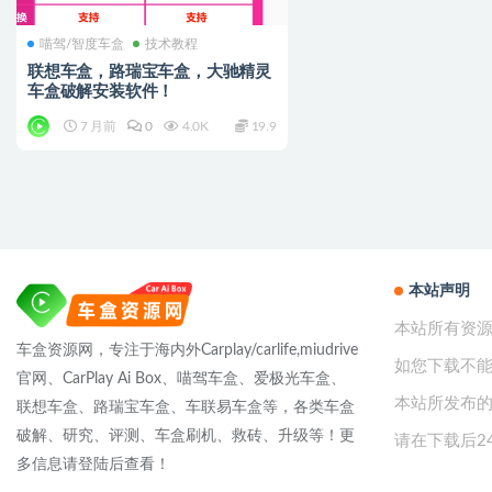
喵驾/智度车盒
技术教程
联想车盒，路瑞宝车盒，大驰精灵
车盒破解安装软件！
7 月前
0
4.0K
19.9
本站声明
本站所有资
车盒资源网，专注于海内外Carplay/carlife,miudrive
如您下载不
官网、CarPlay Ai Box、喵驾车盒、爱极光车盒、
本站所发布的
联想车盒、路瑞宝车盒、车联易车盒等，各类车盒
破解、研究、评测、车盒刷机、救砖、升级等！更
请在下载后2
多信息请登陆后查看！