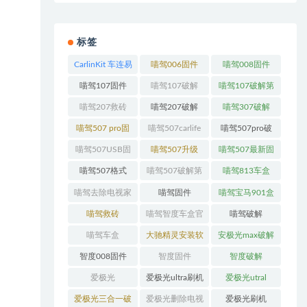
标签
CarlinKit 车连易
喵驾006固件
喵驾008固件
T-Box-Plus_138
喵驾107固件
喵驾107破解
喵驾107破解第
版本_安卓
三方软件固件
喵驾207救砖
喵驾207破解
喵驾307破解
13_OTA升级
喵驾507 pro固
喵驾507carlife
喵驾507pro破
件
解
喵驾507USB固
喵驾507升级
喵驾507最新固
件
件
喵驾507格式
喵驾507破解第
喵驾813车盒
三方
喵驾去除电视家
喵驾固件
喵驾宝马901盒
子
喵驾救砖
喵驾智度车盒官
喵驾破解
方线刷救砖系
喵驾车盒
大驰精灵安装软
安极光max破解
统！
件
智度008固件
智度固件
智度破解
爱极光
爱极光ultra刷机
爱极光utral
包
爱极光三合一破
爱极光删除电视
爱极光刷机